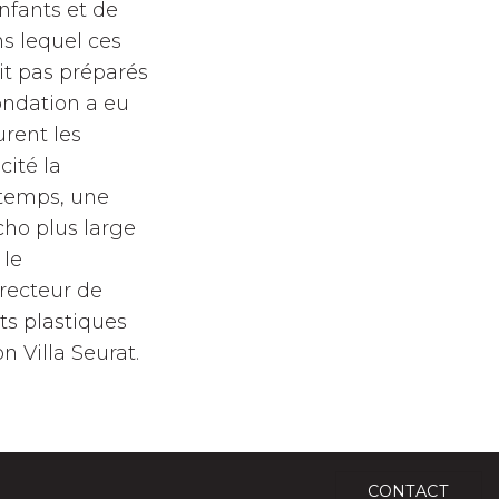
nfants et de
s lequel ces
it pas préparés
ondation a eu
urent les
cité la
 temps, une
cho plus large
 le
irecteur de
rts plastiques
n Villa Seurat.
CONTACT