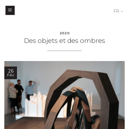
FR
Skip
to
2020
Des objets et des ombres
content
26
Fév